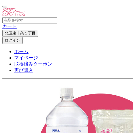
カート
北区東十条１丁目
ログイン
ホーム
マイページ
取得済みクーポン
再び購入