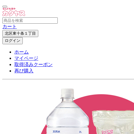
カート
北区東十条１丁目
ログイン
ホーム
マイページ
取得済みクーポン
再び購入