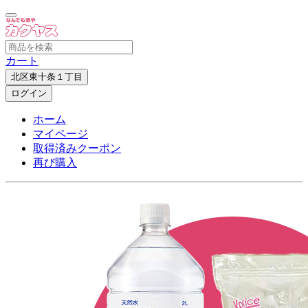
カート
北区東十条１丁目
ログイン
ホーム
マイページ
取得済みクーポン
再び購入