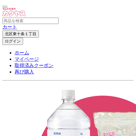
カート
北区東十条１丁目
ログイン
ホーム
マイページ
取得済みクーポン
再び購入