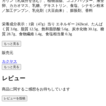
ガリン（乳成分を含む）、植物油脂、ココアパウダー、液全
卵、カカオマス、乳糖、デキストリン、食塩、シナモン粉末
／加工デンプン、乳化剤（大豆由来）、膨脹剤、香料
栄養成分表示：1袋（47g）当り エネルギー 242kcal、たんぱ
く質 3.0g、脂質 12.5g、飽和脂肪酸 5.6g、炭水化物 30.1g、糖
質 28.7g、食物繊維 1.4g、食塩相当量 0.3g
もっと見る
販売元
カクヤス
もっと見る
レビュー
商品に関するご感想をお待ちしています
レビューを投稿