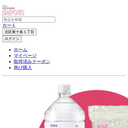
カート
北区東十条１丁目
ログイン
ホーム
マイページ
取得済みクーポン
再び購入