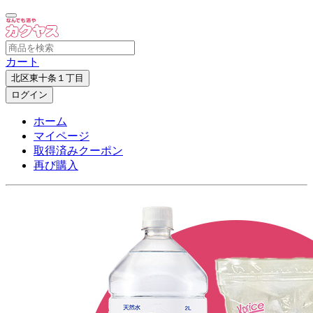
カート
北区東十条１丁目
ログイン
ホーム
マイページ
取得済みクーポン
再び購入