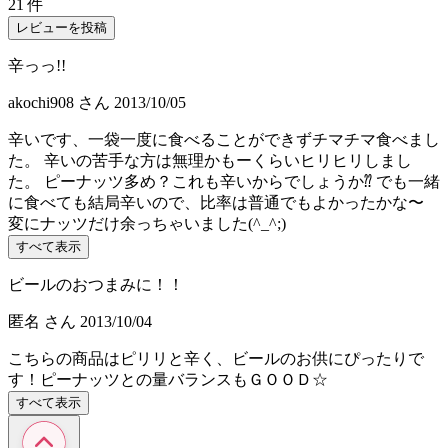
21 件
レビューを投稿
辛っっ!!
akochi908
さん
2013/10/05
辛いです、一袋一度に食べることができずチマチマ食べまし
た。 辛いの苦手な方は無理かもーくらいヒリヒリしまし
た。 ピーナッツ多め？これも辛いからでしょうか⁇ でも一緒
に食べても結局辛いので、比率は普通でもよかったかな〜
変にナッツだけ余っちゃいました(^_^;)
すべて表示
ビールのおつまみに！！
匿名
さん
2013/10/04
こちらの商品はピリリと辛く、ビールのお供にぴったりで
す！ピーナッツとの量バランスもＧＯＯＤ☆
すべて表示