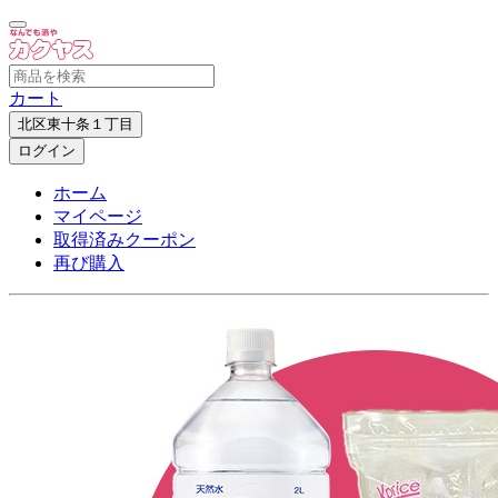
カート
北区東十条１丁目
ログイン
ホーム
マイページ
取得済みクーポン
再び購入