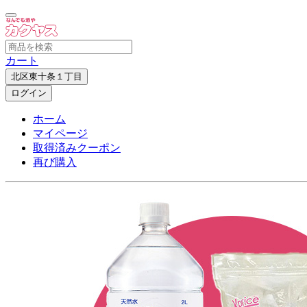
カート
北区東十条１丁目
ログイン
ホーム
マイページ
取得済みクーポン
再び購入