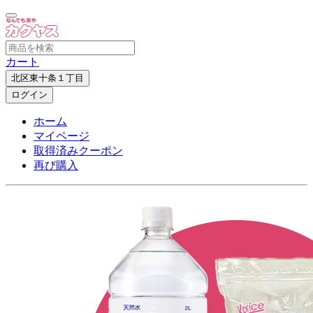
カート
北区東十条１丁目
ログイン
ホーム
マイページ
取得済みクーポン
再び購入