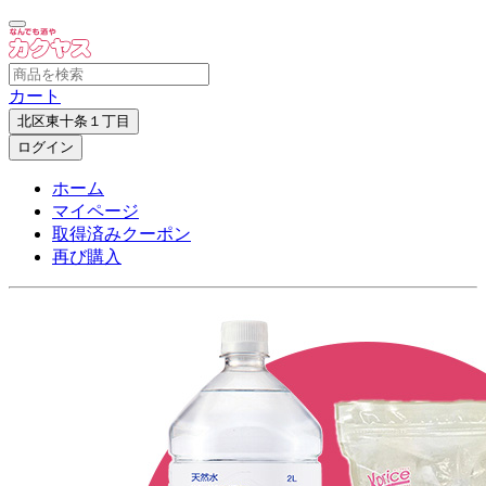
カート
北区東十条１丁目
ログイン
ホーム
マイページ
取得済みクーポン
再び購入