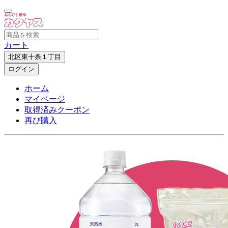
カート
北区東十条１丁目
ログイン
ホーム
マイページ
取得済みクーポン
再び購入