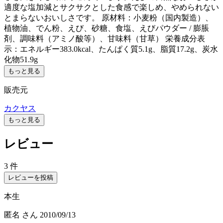
適度な塩加減とサクサクとした食感で楽しめ、やめられない
とまらないおいしさです。 原材料：小麦粉（国内製造）、
植物油、でん粉、えび、砂糖、食塩、えびパウダー / 膨脹
剤、調味料（アミノ酸等）、甘味料（甘草） 栄養成分表
示：エネルギー383.0kcal、たんぱく質5.1g、脂質17.2g、炭水
化物51.9g
もっと見る
販売元
カクヤス
もっと見る
レビュー
3 件
レビューを投稿
本生
匿名
さん
2010/09/13