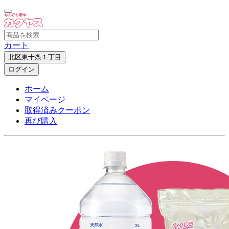
カート
北区東十条１丁目
ログイン
ホーム
マイページ
取得済みクーポン
再び購入