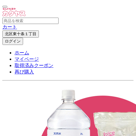
カート
北区東十条１丁目
ログイン
ホーム
マイページ
取得済みクーポン
再び購入