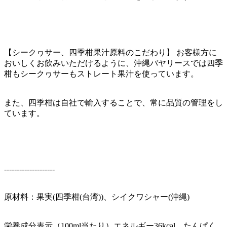
【シークヮサー、四季柑果汁原料のこだわり】 お客様方に
おいしくお飲みいただけるように、沖縄バヤリースでは四季
柑もシークヮサーもストレート果汁を使っています。
また、四季柑は自社で輸入することで、常に品質の管理をし
ています。
--------------------
原材料：果実(四季柑(台湾))、シイクワシャー(沖縄)
栄養成分表示（100ml当たり）エネルギー36kcal、たんぱく