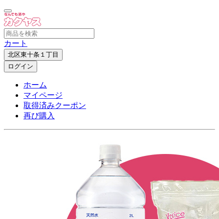
カート
北区東十条１丁目
ログイン
ホーム
マイページ
取得済みクーポン
再び購入