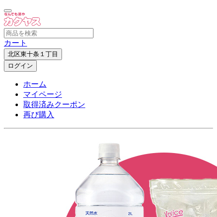
カート
北区東十条１丁目
ログイン
ホーム
マイページ
取得済みクーポン
再び購入