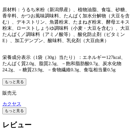
原材料：うるち米粉（新潟県産）、植物油脂、食塩、砂糖、
香辛料、かつお風味調味料、たんぱく加水分解物（大豆を含
む）、デキストリン、魚醤粉末、たまねぎ粉末、酵母エキス
粉末、ローストしょうゆ調味料（小麦・大豆を含む）、大豆
たんぱく／調味料（アミノ酸等）、酸化防止剤（ビタミン
E）、加工デンプン、酸味料、乳化剤（大豆由来）
栄養成分表示（1袋（30g）当たり）：エネルギー127kcal、
たんぱく質2.0g、脂質2.5g、－飽和脂肪酸0.7g、炭水化物
24.2g、－糖質23.9g、－食物繊維0.3g、食塩相当量0.5g
もっと見る
販売元
カクヤス
もっと見る
レビュー