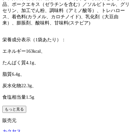
品、ポークエキス（ゼラチンを含む）／ソルビトール、グリ
セリン、加工でん粉、調味料（アミノ酸等）、トレハロー
ス、着色料(カラメル、カロチノイド)、乳化剤（大豆由
来）、膨脹剤、酸味料、甘味料(ステビア)
栄養成分表示（1袋あたり）：
エネルギー163kcal、
たんぱく質4.1g、
脂質6.4g、
炭水化物22.3g、
食塩相当量1.5g
もっと見る
販売元
カクヤス