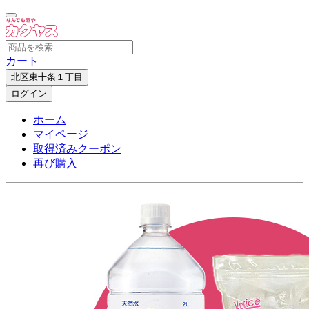
カート
北区東十条１丁目
ログイン
ホーム
マイページ
取得済みクーポン
再び購入