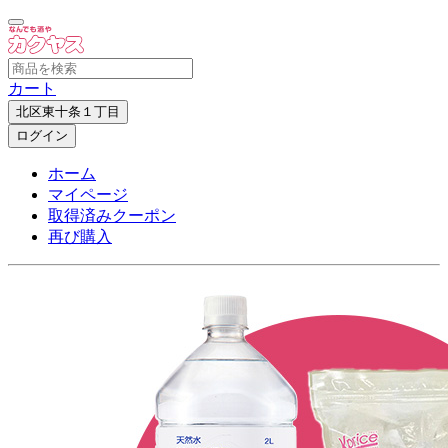
カート
北区東十条１丁目
ログイン
ホーム
マイページ
取得済みクーポン
再び購入