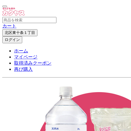
カート
北区東十条１丁目
ログイン
ホーム
マイページ
取得済みクーポン
再び購入