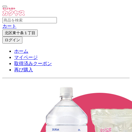
カート
北区東十条１丁目
ログイン
ホーム
マイページ
取得済みクーポン
再び購入