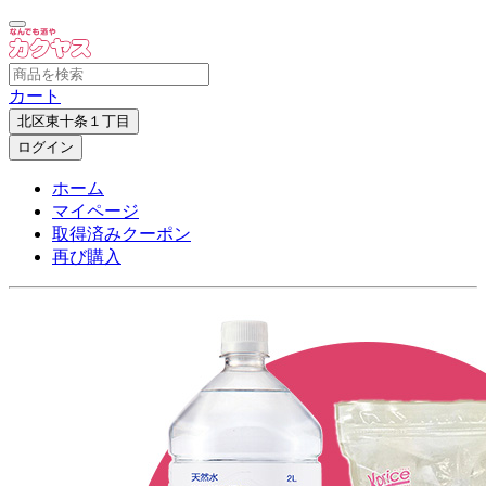
カート
北区東十条１丁目
ログイン
ホーム
マイページ
取得済みクーポン
再び購入