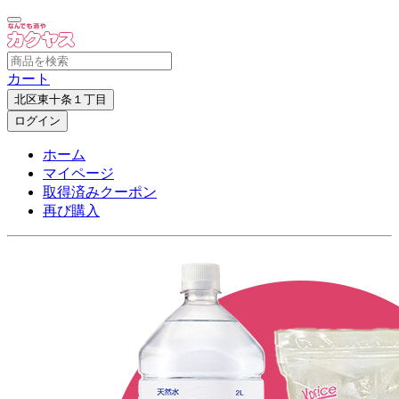
カート
北区東十条１丁目
ログイン
ホーム
マイページ
取得済みクーポン
再び購入