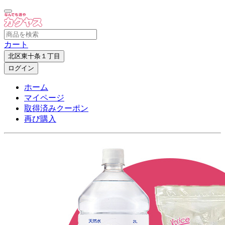
カート
北区東十条１丁目
ログイン
ホーム
マイページ
取得済みクーポン
再び購入