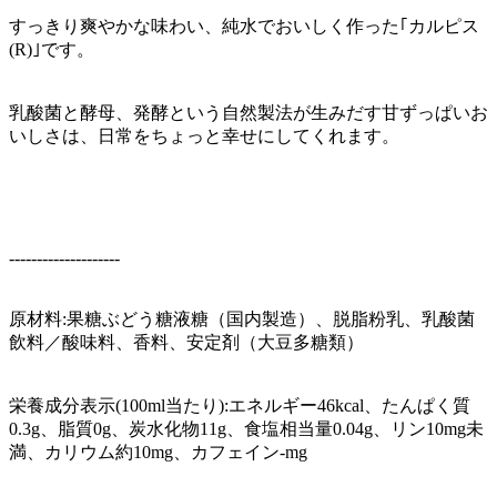
すっきり爽やかな味わい、純水でおいしく作った｢カルピス
(R)｣です。
乳酸菌と酵母、発酵という自然製法が生みだす甘ずっぱいお
いしさは、日常をちょっと幸せにしてくれます。
--------------------
原材料:果糖ぶどう糖液糖（国内製造）、脱脂粉乳、乳酸菌
飲料／酸味料、香料、安定剤（大豆多糖類）
栄養成分表示(100ml当たり):エネルギー46kcal、たんぱく質
0.3g、脂質0g、炭水化物11g、食塩相当量0.04g、リン10mg未
満、カリウム約10mg、カフェイン-mg