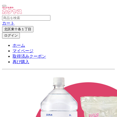
カート
北区東十条１丁目
ログイン
ホーム
マイページ
取得済みクーポン
再び購入