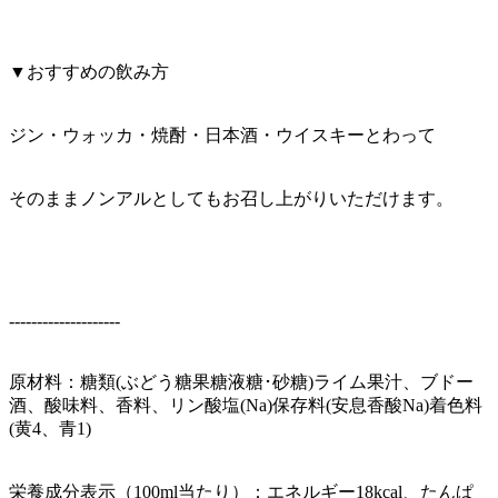
▼おすすめの飲み方
ジン・ウォッカ・焼酎・日本酒・ウイスキーとわって
そのままノンアルとしてもお召し上がりいただけます。
--------------------
原材料：糖類(ぶどう糖果糖液糖･砂糖)ライム果汁、ブドー
酒、酸味料、香料、リン酸塩(Na)保存料(安息香酸Na)着色料
(黄4、青1)
栄養成分表示（100ml当たり）：エネルギー18kcal、たんぱ