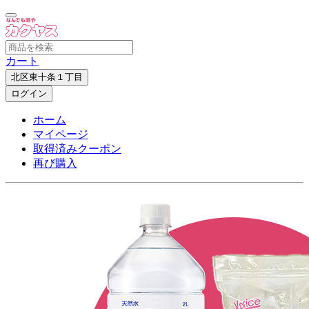
カート
北区東十条１丁目
ログイン
ホーム
マイページ
取得済みクーポン
再び購入