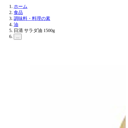
ホーム
食品
調味料・料理の素
油
日清 サラダ油 1500g
...