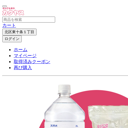
カート
北区東十条１丁目
ログイン
ホーム
マイページ
取得済みクーポン
再び購入