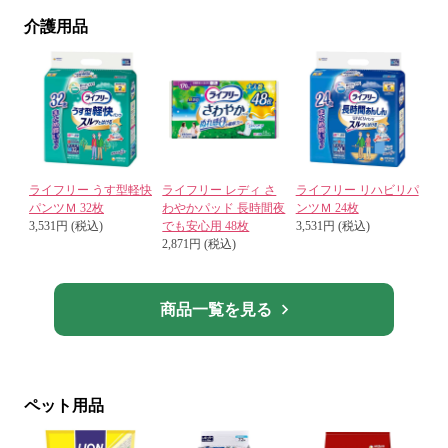
介護用品
ライフリー うす型軽快
ライフリー レディ さ
ライフリー リハビリパ
パンツＭ 32枚
わやかパッド 長時間夜
ンツＭ 24枚
3,531円 (税込)
でも安心用 48枚
3,531円 (税込)
2,871円 (税込)
商品一覧を見る
ペット用品