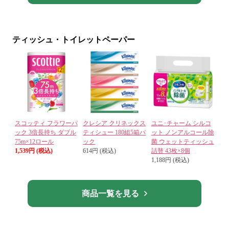
ティッシュ・トイレットペーパー
スコッティ フラワーパ
クレシア クリネックス
ユニ･チャーム シルコ
ック 3倍長持ち ダブル
ティシュー 180組5箱パ
ット ノンアルコール除
75m×12ロール
ック
菌 ウェットティッシュ
1,539円 (税込)
614円 (税込)
詰替 43枚×8個
1,188円 (税込)
商品一覧を見る