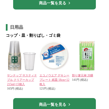
商品一覧を見る
日用品
コップ・皿・割りばし・ゴミ袋
サンナップ サスティナ
エコノウエア デキシー
割り箸元禄 20膳
ブル クリアーカップ
プレート 紙皿 18cm×12
141円 (税込)
215ml×15個入
枚入
165円 (税込)
121円 (税込)
商品一覧を見る