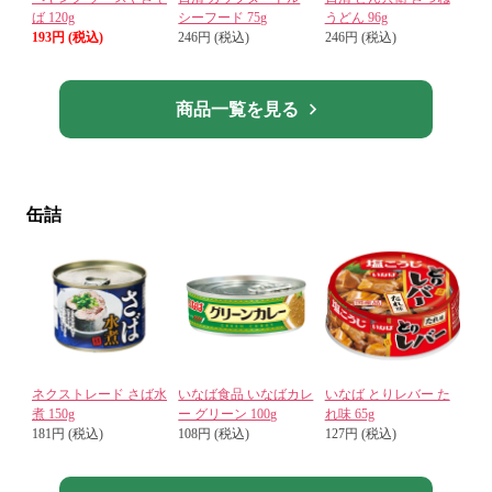
ば 120g
シーフード 75g
うどん 96g
193円 (税込)
246円 (税込)
246円 (税込)
商品一覧を見る
缶詰
ネクストレード さば水
いなば食品 いなばカレ
いなば とりレバー た
煮 150g
ー グリーン 100g
れ味 65g
181円 (税込)
108円 (税込)
127円 (税込)