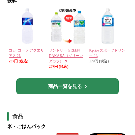
飲料
コカ･コーラ アクエリ
サントリー GREEN
Kprice スポーツドリン
アス 2L
DAKARA（グリーン
ク 2L
257円 (税込)
ダカラ） 2L
179円 (税込)
257円 (税込)
商品一覧を見る
食品
米・ごはんパック