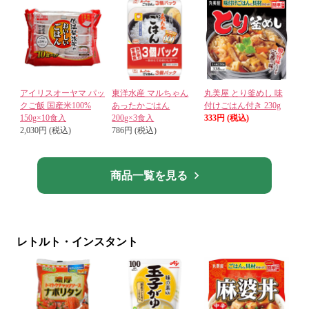
アイリスオーヤマ パッ
東洋水産 マルちゃん
丸美屋 とり釜めし 味
クご飯 国産米100%
あったかごはん
付けごはん付き 230g
150g×10食入
200g×3食入
333円 (税込)
2,030円 (税込)
786円 (税込)
商品一覧を見る
レトルト・インスタント