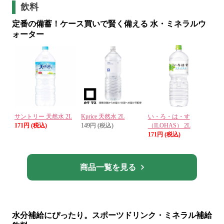
飲料
定番の備蓄！ケース買いで賢く備える 水・ミネラルウ
ォーター
サントリー 天然水 2L
Kprice 天然水 2L
い・ろ・は・す
171円 (税込)
149円 (税込)
（ILOHAS） 2L
171円 (税込)
商品一覧を見る
水分補給にぴったり。スポーツドリンク・ミネラル補給