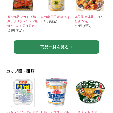
五木食品 タカモリ 濃
味の素 玉子がゆ 250g
丸美屋 麻婆丼 ごはん
厚ナポリタン 185g※店
211円 (税込)
付き 297g
舗からのお届け限定
346円 (税込)
108円 (税込)
商品一覧を見る
カップ麺・麺類
ペヤング ソースやきそ
日清 カップヌードル
日清 どん兵衛 きつね