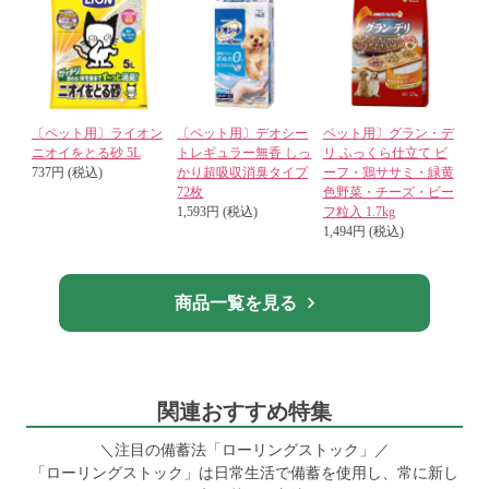
〔ペット用〕ライオン
〔ペット用〕デオシー
ペット用〕グラン・デ
ニオイをとる砂 5L
トレギュラー無香 しっ
リ ふっくら仕立て ビ
737円 (税込)
かり超吸収消臭タイプ
ーフ・鶏ササミ・緑黄
72枚
色野菜・チーズ・ビー
1,593円 (税込)
フ粒入 1.7kg
1,494円 (税込)
商品一覧を見る
関連おすすめ特集
＼注目の備蓄法「ローリングストック」／
「ローリングストック」は日常生活で備蓄を使用し、常に新し