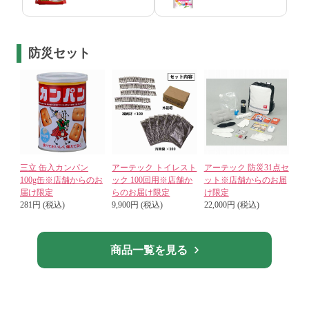
防災セット
三立 缶入カンパン
アーテック トイレスト
アーテック 防災31点セ
100g缶※店舗からのお
ック 100回用※店舗か
ット※店舗からのお届
届け限定
らのお届け限定
け限定
281円 (税込)
9,900円 (税込)
22,000円 (税込)
商品一覧を見る