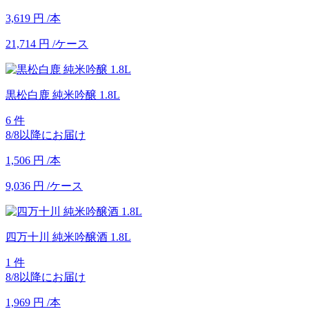
3,619
円
/本
21,714
円
/ケース
黒松白鹿 純米吟醸 1.8L
6 件
8/8以降にお届け
1,506
円
/本
9,036
円
/ケース
四万十川 純米吟醸酒 1.8L
1 件
8/8以降にお届け
1,969
円
/本