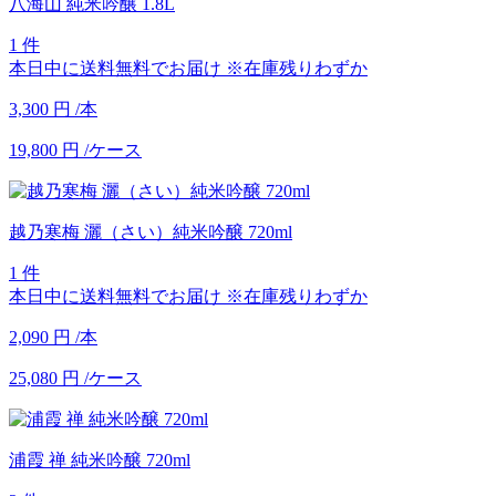
八海山 純米吟醸 1.8L
1 件
本日中に送料無料でお届け
※在庫残りわずか
3,300
円
/本
19,800
円
/ケース
越乃寒梅 灑（さい）純米吟醸 720ml
1 件
本日中に送料無料でお届け
※在庫残りわずか
2,090
円
/本
25,080
円
/ケース
浦霞 禅 純米吟醸 720ml