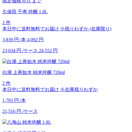
限定価格
8/31
まで
久保田 千寿 吟醸 1.8L
2 件
本日中に送料無料でお届け
※残りわずか (在庫限り)
3,839
円
/本
4,092
円
23,034
円
/ケース
24,552
円
白瀧 上善如水 純米吟醸 720ml
2 件
本日中に送料無料でお届け
※在庫残りわずか
1,793
円
/本
21,516
円
/ケース