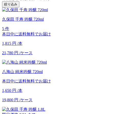
絞り込み
久保田 千寿 吟醸 720ml
5 件
本日中に送料無料でお届け
1,815
円
/本
21,780
円
/ケース
八海山 純米吟醸 720ml
本日中に送料無料でお届け
1,650
円
/本
19,800
円
/ケース