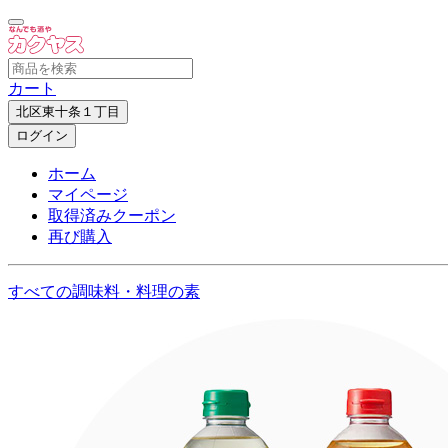
カート
北区東十条１丁目
ログイン
ホーム
マイページ
取得済みクーポン
再び購入
すべての調味料・料理の素