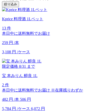
絞り込み
Kprice 料理酒 1Lペット
13 件
本日中に送料無料でお届け
259
円
/本
3,108
円
/ケース
限定価格
8/31
まで
宝 本みりん 醇良 1L
2 件
本日中に送料無料でお届け
※在庫残りわずか
482
円
/本
506
円
5,784
円
/ケース
6,072
円