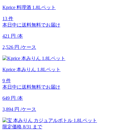
Kprice 料理酒 1.8Lペット
13 件
本日中に送料無料でお届け
421
円
/本
2,526
円
/ケース
Kprice 本みりん 1.8Lペット
9 件
本日中に送料無料でお届け
649
円
/本
3,894
円
/ケース
限定価格
8/31
まで