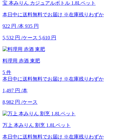
宝 本みりん カジュアルボトル 1.8Lペット
本日中に送料無料でお届け
※在庫残りわずか
922
円
/本
935
円
5,532
円
/ケース
5,610
円
料理用 赤酒 東肥
5 件
本日中に送料無料でお届け
※在庫残りわずか
1,497
円
/本
8,982
円
/ケース
万上 本みりん 割烹 1.8Lペット
本日中に送料無料でお届け
※在庫残りわずか