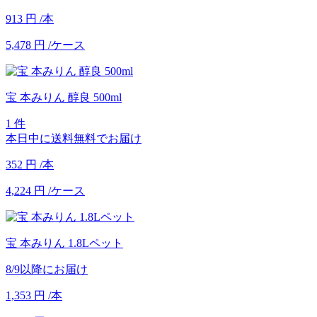
913
円
/本
5,478
円
/ケース
宝 本みりん 醇良 500ml
1 件
本日中に送料無料でお届け
352
円
/本
4,224
円
/ケース
宝 本みりん 1.8Lペット
8/9以降にお届け
1,353
円
/本