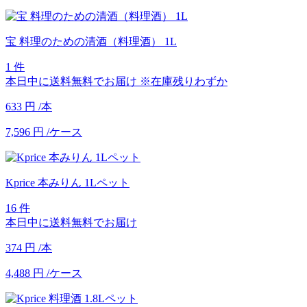
宝 料理のための清酒（料理酒） 1L
1 件
本日中に送料無料でお届け
※在庫残りわずか
633
円
/本
7,596
円
/ケース
Kprice 本みりん 1Lペット
16 件
本日中に送料無料でお届け
374
円
/本
4,488
円
/ケース