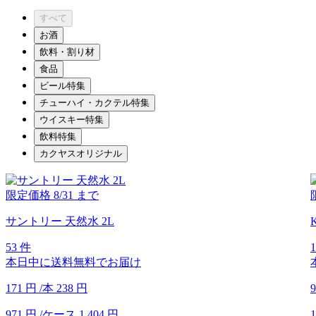
すべて
お酒
飲料・割り材
食品
ビール特集
チューハイ・カクテル特集
ウイスキー特集
飲料特集
カクヤスオリジナル
限定価格
8/31
まで
サントリー 天然水 2L
53 件
本日中に送料無料でお届け
171
円
/本
238
円
9
971
円
/ケース
1,404
円
1