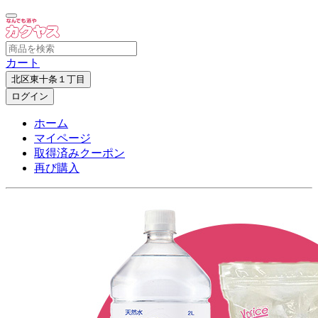
カート
北区東十条１丁目
ログイン
ホーム
マイページ
取得済みクーポン
再び購入