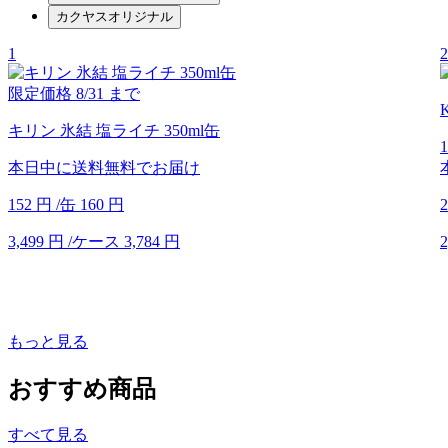
カクヤスオリジナル
1
2
限定価格
8/31
まで
キリン 氷結 塩ライチ 350ml缶
本日中に送料無料でお届け
152
円
/缶
160
円
2
3,499
円
/ケース
3,784
円
2
もっと見る
おすすめ商品
すべて見る