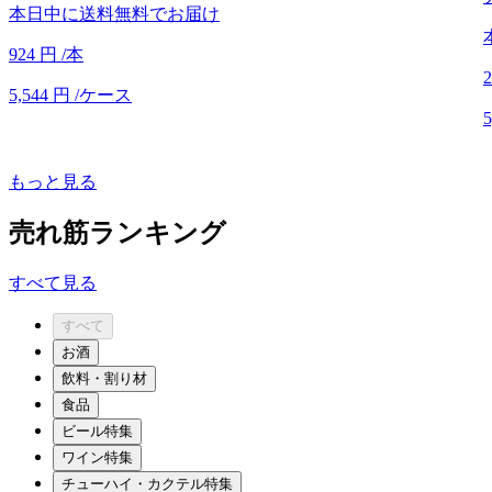
本日中に送料無料でお届け
924
円
/本
2
5,544
円
/ケース
5
もっと見る
売れ筋ランキング
すべて見る
すべて
お酒
飲料・割り材
食品
ビール特集
ワイン特集
チューハイ・カクテル特集