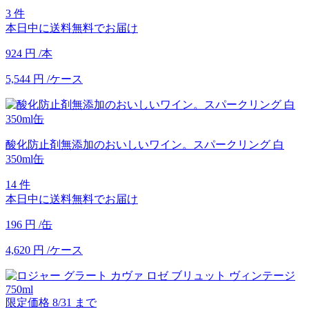
3 件
本日中に送料無料でお届け
924
円
/本
5,544
円
/ケース
酸化防止剤無添加のおいしいワイン。スパークリング 白
350ml缶
14 件
本日中に送料無料でお届け
196
円
/缶
4,620
円
/ケース
限定価格
8/31
まで