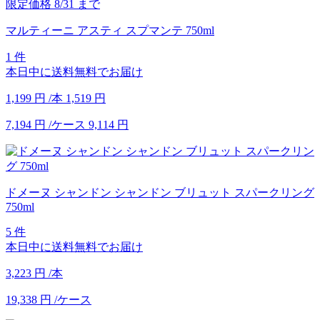
限定価格
8/31
まで
マルティーニ アスティ スプマンテ 750ml
1 件
本日中に送料無料でお届け
1,199
円
/本
1,519
円
7,194
円
/ケース
9,114
円
ドメーヌ シャンドン シャンドン ブリュット スパークリング
750ml
5 件
本日中に送料無料でお届け
3,223
円
/本
19,338
円
/ケース