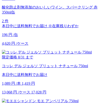
酸化防止剤無添加のおいしいワイン。スパークリング 赤
350ml缶
2 件
本日中に送料無料でお届け
※在庫残りわずか
196
円
/缶
4,620
円
/ケース
限定価格
8/31
まで
コッレ デル ジェルソ ブリュット ナチュール 750ml
本日中に送料無料でお届け
1,089
円
/本
1,419
円
13,068
円
/ケース
17,028
円