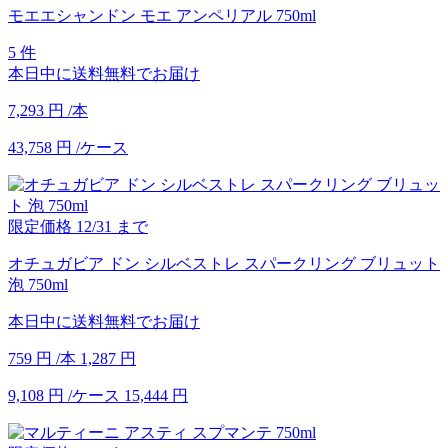
モエエシャンドン モエ アンペリアル 750ml
5 件
本日中に送料無料でお届け
7,293
円
/本
43,758
円
/ケース
限定価格
12/31
まで
オチュガビア ドン シルベストレ スパークリング ブリュット
泡 750ml
本日中に送料無料でお届け
759
円
/本
1,287
円
9,108
円
/ケース
15,444
円