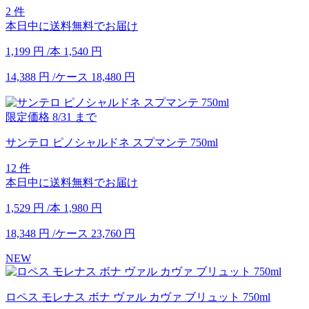
2 件
本日中に送料無料でお届け
1,199
円
/本
1,540
円
14,388
円
/ケース
18,480
円
限定価格
8/31
まで
サンテロ ピノシャルドネ スプマンテ 750ml
12 件
本日中に送料無料でお届け
1,529
円
/本
1,980
円
18,348
円
/ケース
23,760
円
NEW
ロペス モレナス ボナ ヴァル カヴァ ブリュット 750ml