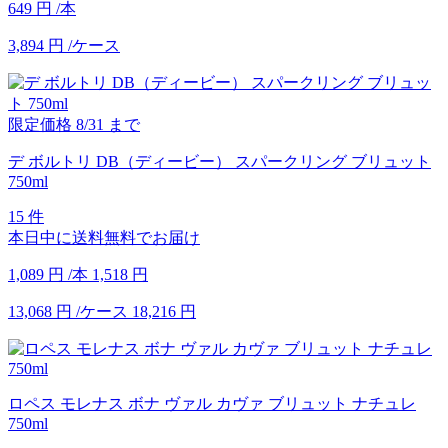
649
円
/本
3,894
円
/ケース
限定価格
8/31
まで
デ ボルトリ DB（ディービー） スパークリング ブリュット
750ml
15 件
本日中に送料無料でお届け
1,089
円
/本
1,518
円
13,068
円
/ケース
18,216
円
ロペス モレナス ボナ ヴァル カヴァ ブリュット ナチュレ
750ml