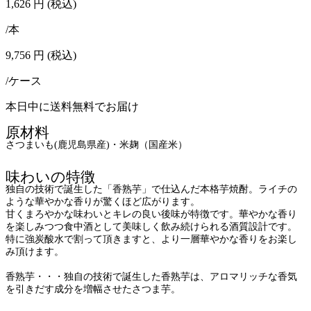
1,626
円
(税込)
/本
9,756
円
(税込)
/ケース
本日中に送料無料でお届け
原材料
さつまいも(鹿児島県産)・米麹（国産米）
味わいの特徴
独自の技術で誕生した「香熟芋」で仕込んだ本格芋焼酎。ライチの
ような華やかな香りが驚くほど広がります。
甘くまろやかな味わいとキレの良い後味が特徴です。華やかな香り
を楽しみつつ食中酒として美味しく飲み続けられる酒質設計です。
特に強炭酸水で割って頂きますと、より一層華やかな香りをお楽し
み頂けます。
香熟芋・・・独自の技術で誕生した香熟芋は、アロマリッチな香気
を引きだす成分を増幅させたさつま芋。