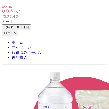
カート
北区東十条１丁目
ログイン
ホーム
マイページ
取得済みクーポン
再び購入