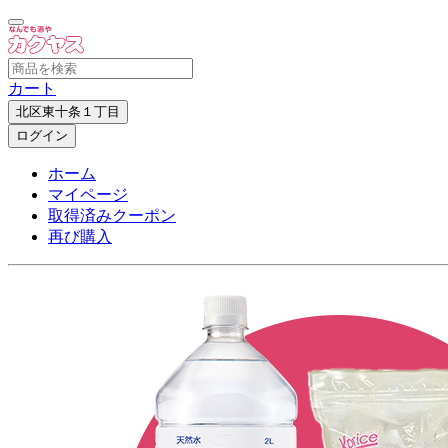
カート
北区東十条１丁目
ログイン
ホーム
マイページ
取得済みクーポン
再び購入