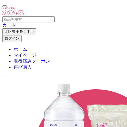
カート
北区東十条１丁目
ログイン
ホーム
マイページ
取得済みクーポン
再び購入