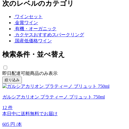
次のレベルのカテゴリ
ワインセット
金賞ワイン
有機・オーガニック
カクヤスおすすめスパークリング
国産低価格ワイン
検索条件・並べ替え
即日配達可能商品のみ表示
絞り込み
ガルシアカリオン プラティーノ ブリュット 750ml
12 件
本日中に送料無料でお届け
605
円
/本