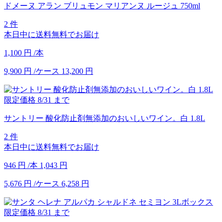
ドメーヌ アラン ブリュモン マリアンヌ ルージュ 750ml
2 件
本日中に送料無料でお届け
1,100
円
/本
9,900
円
/ケース
13,200
円
限定価格
8/31
まで
サントリー 酸化防止剤無添加のおいしいワイン。白 1.8L
2 件
本日中に送料無料でお届け
946
円
/本
1,043
円
5,676
円
/ケース
6,258
円
限定価格
8/31
まで