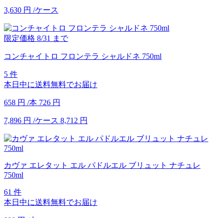
3,630
円
/ケース
限定価格
8/31
まで
コンチャイトロ フロンテラ シャルドネ 750ml
5 件
本日中に送料無料でお届け
658
円
/本
726
円
7,896
円
/ケース
8,712
円
カヴァ エレタット エル パドルエル ブリュット ナチュレ
750ml
61 件
本日中に送料無料でお届け