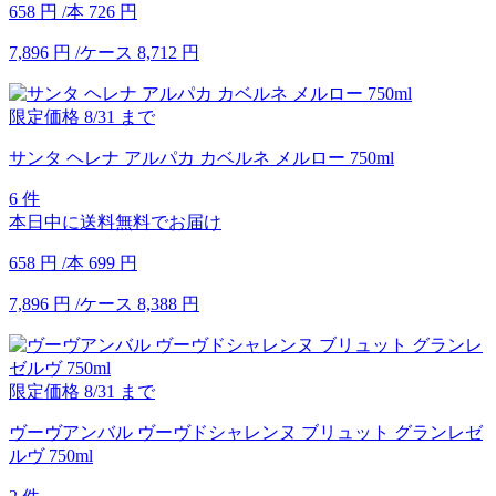
658
円
/本
726
円
7,896
円
/ケース
8,712
円
限定価格
8/31
まで
サンタ ヘレナ アルパカ カベルネ メルロー 750ml
6 件
本日中に送料無料でお届け
658
円
/本
699
円
7,896
円
/ケース
8,388
円
限定価格
8/31
まで
ヴーヴアンバル ヴーヴドシャレンヌ ブリュット グランレゼ
ルヴ 750ml