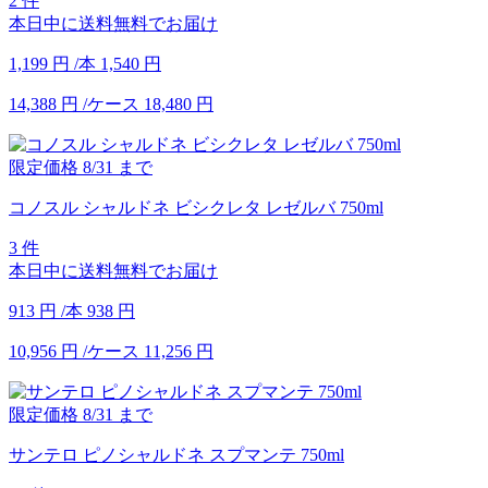
2 件
本日中に送料無料でお届け
1,199
円
/本
1,540
円
14,388
円
/ケース
18,480
円
限定価格
8/31
まで
コノスル シャルドネ ビシクレタ レゼルバ 750ml
3 件
本日中に送料無料でお届け
913
円
/本
938
円
10,956
円
/ケース
11,256
円
限定価格
8/31
まで
サンテロ ピノシャルドネ スプマンテ 750ml