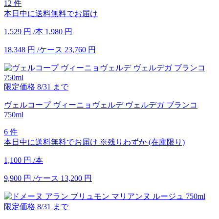
12 件
本日中に送料無料でお届け
1,529
円
/本
1,980
円
18,348
円
/ケース
23,760
円
限定価格
8/31
まで
ヴェルコープ ヴィーニョヴェルデ ヴェルデガ ブランコ
750ml
6 件
本日中に送料無料でお届け
※残りわずか (在庫限り)
1,100
円
/本
9,900
円
/ケース
13,200
円
限定価格
8/31
まで