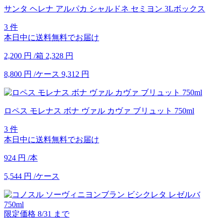
サンタ ヘレナ アルパカ シャルドネ セミヨン 3Lボックス
3 件
本日中に送料無料でお届け
2,200
円
/箱
2,328
円
8,800
円
/ケース
9,312
円
ロペス モレナス ボナ ヴァル カヴァ ブリュット 750ml
3 件
本日中に送料無料でお届け
924
円
/本
5,544
円
/ケース
限定価格
8/31
まで