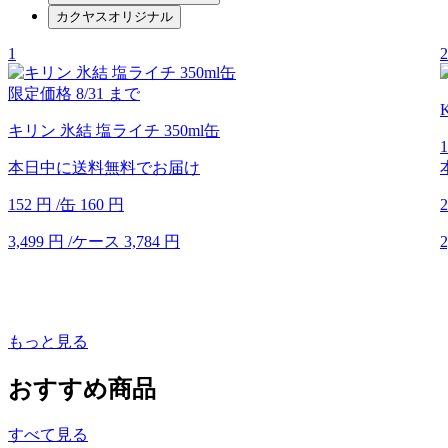
カクヤスオリジナル
1
2
限定価格
8/31
まで
キリン 氷結 塩ライチ 350ml缶
本日中に送料無料でお届け
152
円
/缶
160
円
2
3,499
円
/ケース
3,784
円
2
もっと見る
おすすめ商品
すべて見る