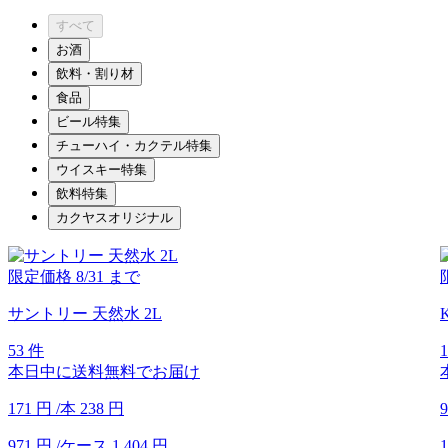
すべて
お酒
飲料・割り材
食品
ビール特集
チューハイ・カクテル特集
ウイスキー特集
飲料特集
カクヤスオリジナル
限定価格
8/31
まで
サントリー 天然水 2L
53 件
本日中に送料無料でお届け
171
円
/本
238
円
9
971
円
/ケース
1,404
円
1