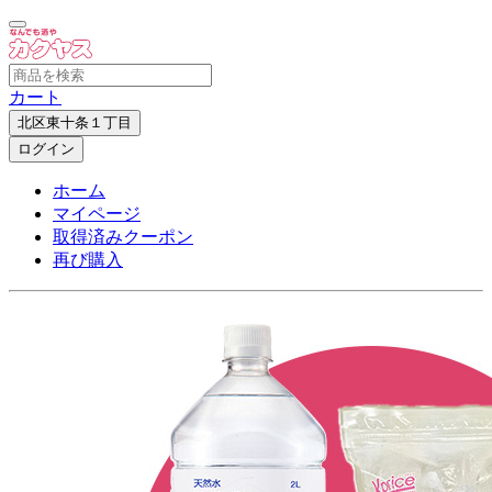
カート
北区東十条１丁目
ログイン
ホーム
マイページ
取得済みクーポン
再び購入