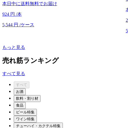
本日中に送料無料でお届け
924
円
/本
2
5,544
円
/ケース
5
もっと見る
売れ筋ランキング
すべて見る
すべて
お酒
飲料・割り材
食品
ビール特集
ワイン特集
チューハイ・カクテル特集