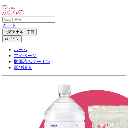
カート
北区東十条１丁目
ログイン
ホーム
マイページ
取得済みクーポン
再び購入