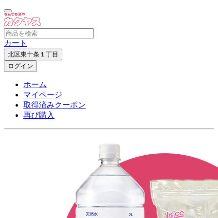
カート
北区東十条１丁目
ログイン
ホーム
マイページ
取得済みクーポン
再び購入