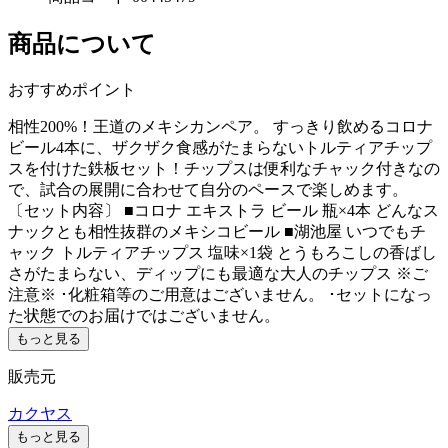
商品について
おすすめポイント
相性200%！王道のメキシカンペア。 すっきり飲めるコロナ
ビール4本に、ザクザク食感がたまらないトルティアチップ
スを付けた鉄板セット！チップスは便利なチャック付きなの
で、試合の展開に合わせて自分のペースで楽しめます。
〔セット内容〕 ■コロナ エキストラ ビール 瓶×4本 どんなス
ナックとも相性抜群のメキシコビール ■湖池屋 いつでもチ
ャック トルティアチップス 塩味×1袋 とうもろこしの香ばし
さがたまらない、ディップにも最適な大人のチップス ※ご
注意※ ･化粧箱等のご用意はございません。 ･セットになっ
た状態でのお届けではございません。
もっと見る
販売元
カクヤス
もっと見る