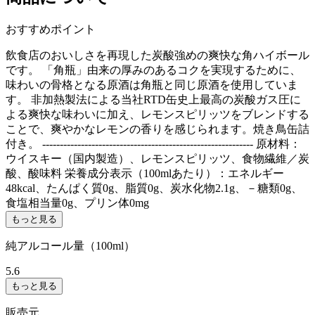
おすすめポイント
飲食店のおいしさを再現した炭酸強めの爽快な角ハイボール
です。 「角瓶」由来の厚みのあるコクを実現するために、
味わいの骨格となる原酒は角瓶と同じ原酒を使用していま
す。 非加熱製法による当社RTD缶史上最高の炭酸ガス圧に
よる爽快な味わいに加え、レモンスピリッツをブレンドする
ことで、爽やかなレモンの香りを感じられます。焼き鳥缶詰
付き。 ------------------------------------------------------------ 原材料：
ウイスキー（国内製造）、レモンスピリッツ、食物繊維／炭
酸、酸味料 栄養成分表示（100mlあたり）：エネルギー
48kcal、たんぱく質0g、脂質0g、炭水化物2.1g、－糖類0g、
食塩相当量0g、プリン体0mg
もっと見る
純アルコール量（100ml）
5.6
もっと見る
販売元