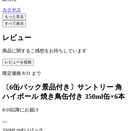
カクヤス
もっと見る
すべて表示
レビュー
商品に関するご感想をお待ちしています
レビューを投稿
限定価格
8/31
まで
〔6缶パック景品付き〕サントリー 角
ハイボール 焼き鳥缶付き 350ml缶×6本
8/10以降にお届け
350ML*6ﾎﾝ 1パック