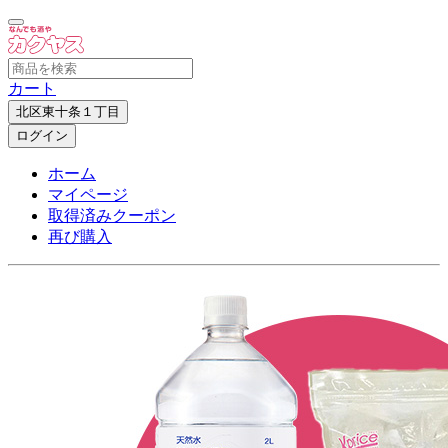
カート
北区東十条１丁目
ログイン
ホーム
マイページ
取得済みクーポン
再び購入