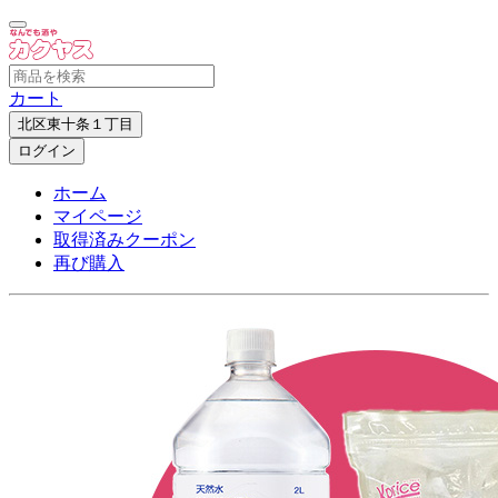
カート
北区東十条１丁目
ログイン
ホーム
マイページ
取得済みクーポン
再び購入