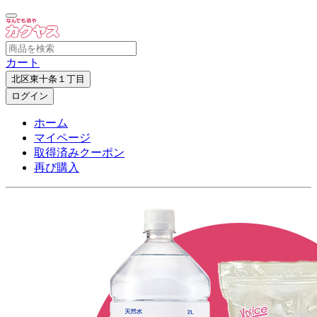
カート
北区東十条１丁目
ログイン
ホーム
マイページ
取得済みクーポン
再び購入