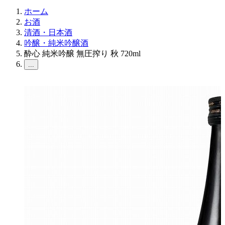
ホーム
お酒
清酒・日本酒
吟醸・純米吟醸酒
酔心 純米吟醸 無圧搾り 秋 720ml
...