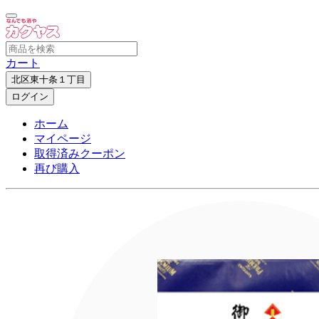
カート
北区東十条１丁目
ログイン
ホーム
マイページ
取得済みクーポン
再び購入