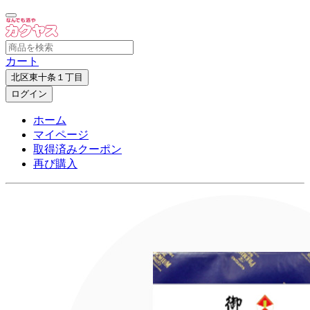
カート
北区東十条１丁目
ログイン
ホーム
マイページ
取得済みクーポン
再び購入