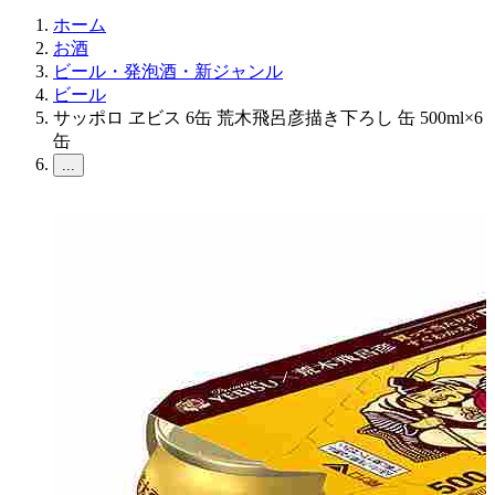
ホーム
お酒
ビール・発泡酒・新ジャンル
ビール
サッポロ ヱビス 6缶 荒木飛呂彦描き下ろし 缶 500ml×6
缶
...