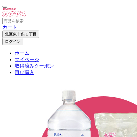
カート
北区東十条１丁目
ログイン
ホーム
マイページ
取得済みクーポン
再び購入