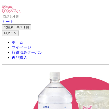
カート
北区東十条１丁目
ログイン
ホーム
マイページ
取得済みクーポン
再び購入