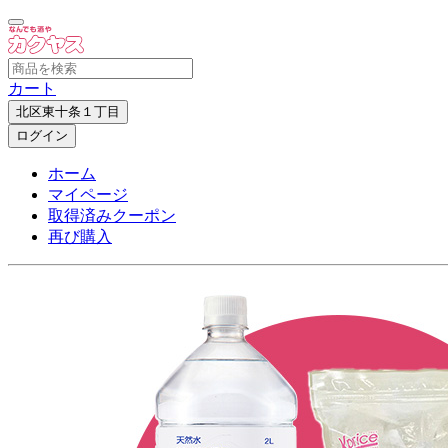
カート
北区東十条１丁目
ログイン
ホーム
マイページ
取得済みクーポン
再び購入