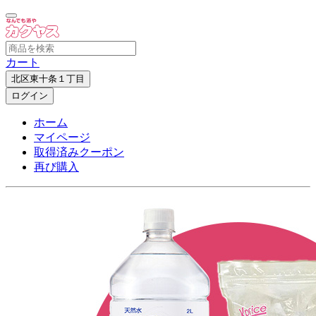
カート
北区東十条１丁目
ログイン
ホーム
マイページ
取得済みクーポン
再び購入