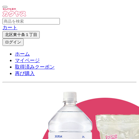
カート
北区東十条１丁目
ログイン
ホーム
マイページ
取得済みクーポン
再び購入