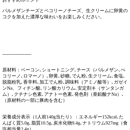
パルメザンチーズとペコリーノチーズ、生クリームに卵黄の
コクを加えた濃厚な味わいをお楽しみください。
--------------------
原材料：ベーコン､ショートニング､チース（パルメザン､ぺ
コリーノ､ロマーノ）､卵黄､砂糖､でん粉､生クリーム､食塩､
脱脂粉乳､香辛料､加工でん粉､調味料（アミノ酸等）､ガゼイ
ンNa、フィチン酸､リン酸カリウム､安定剤キ（サンタンガ
ム）､クチナシ色素､アナトー色素､発色剤（亜鉛酸ナNa）､
（原材料の一部に豚肉を含む）
栄養成分表示（1人前140g当たり）：エネルギー152kcal､た
んぱく質5.0g､脂質10.5g､炭水化物9.4g､ナトリウム927mg（食
塩相当量2.4g）