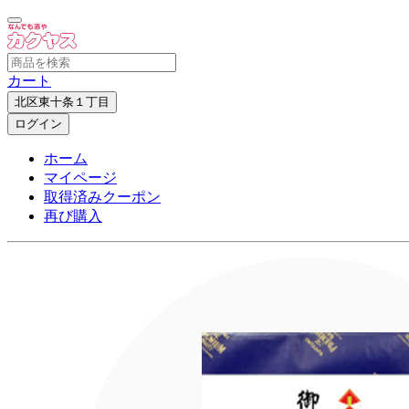
カート
北区東十条１丁目
ログイン
ホーム
マイページ
取得済みクーポン
再び購入