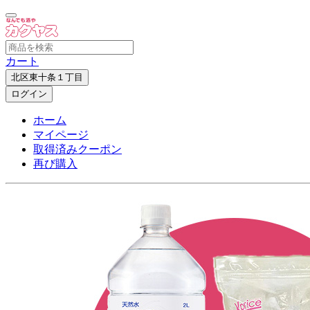
カート
北区東十条１丁目
ログイン
ホーム
マイページ
取得済みクーポン
再び購入