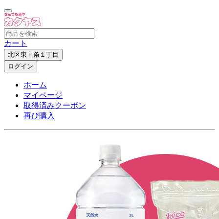
カート
北区東十条１丁目
ログイン
ホーム
マイページ
取得済みクーポン
再び購入